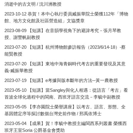
消逝中的古文明 / 沈川洲教授
2023-10-12
恭賀！本中心執行委員臧振華院士榮獲112年「博物
館、地方文化館及社區營造組」文協獎章
2023-08-09
【短講】在音韻學視角下的避諱考究－張月琴教
授、謝豐帆副教授
2023-07-20
【短講】杭州博物館參訪報告（2023/6/14-18）-蔡
能賢教授
2023-07-20
【短講】東地中海青銅時代考古的重要發現及其意
義-臧振華教授
2023-07-19
【短講】e考據與版本斷年的方法─黃一農教授
2023-05-10
【短講】當Sangley與化人相遇：從語言「考古」看
首波全球化過程中的閩南、西班牙語言交流－李毓中副教授
2023-05-05
【李亦園院士榮譽講座】以考古、語言、形態、全
基因體定序等探討數個台灣史前作物 / 邢禹依博士
2023-05-04
【成果】賀！李毓中教授主編閩西系列叢書 榮獲西
班牙王室Soria 公爵基金會獎助