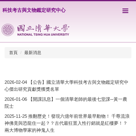
跳
科技考古與文物鑑定研究中心
到
主
要
內
容
區
首頁
最新消息
2026-02-04
【公告】國立清華大學科技考古與文物鑑定研究中
心傑出研究貢獻獎獲獎名單
2026-01-06
【開課訊息】一個清華老師的最後七堂課─黃一農
院士
2025-11-25
推翻歷史！發現六億年前世界最早動物！ 千尊流浪
神佛竟與恐龍住一起？？古代最狂置入性行銷就是紅樓夢！？
兩大博物學家的神鬼人生