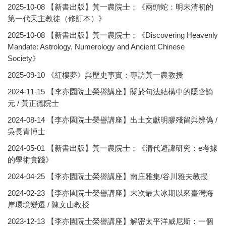
2025-10-08
【新書出版】黃一農院士：《兩頭蛇：明末清初的
第一代天主教徒（修訂本）》
2025-10-08
【新書出版】黃一農院士：《Discovering Heavenly
Mandate: Astrology, Numerology and Ancient Chinese
Society》
2025-09-10
《紅樓夢》與歷史事實：專訪黃一農教授
2024-11-15
【李亦園院士榮譽講座】關於句法結構中的隱含論
元 / 黃正德院士
2024-08-14
【李亦園院士榮譽講座】出土文獻明膠殘留與辨偽 /
吳長青博士
2024-05-01
【新書出版】黃一農院士：《清代避諱研究：e考據
的學術實踐》
2024-04-25
【李亦園院士榮譽講座】南庄雅集/谷川雅夫教授
2024-02-23
【李亦園院士榮譽講座】末次最大冰期以來臺灣海
岸環境變遷 / 陳文山教授
2023-12-13
【李亦園院士榮譽講座】解密太平洋威尼斯：一個