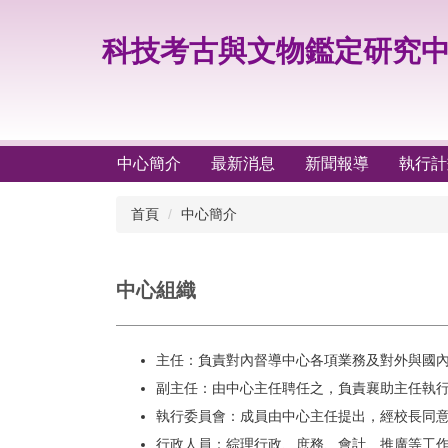
跳
到
科技考古與文物鑑定研究
主
要
內
容
區
中心簡介
最新消息
新聞報導
執行計
首頁
中心簡介
中心組織
主任：負責對內督導中心各項業務及對外與國
副主任：由中心主任聘任之，負責襄助主任執
執行委員會：成員由中心主任提出，經校長同
行政人員：綜理行政、庶務、會計、推廣等工