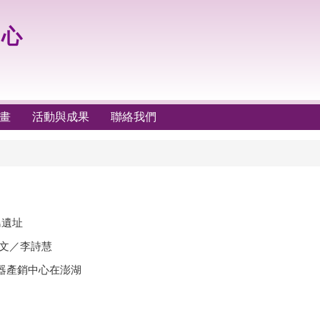
中心
畫
活動與成果
聯絡我們
島遺址
 文／李詩慧
器產銷中心在澎湖