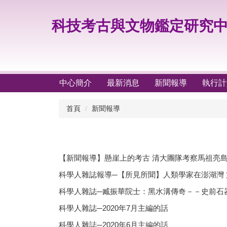
跳
到
科技考古與文物鑑定研究
主
要
內
容
區
中心簡介
最新消息
新聞報導
執行計
首頁
新聞報導
【新聞報導】懸崖上的考古 清大團隊考察馬祖亮
科學人雜誌報導─【所見所聞】人類學家在澎湖灣
科學人雜誌─臧振華院士：黑水溝傳奇－－史前石
科學人雜誌─2020年7月主編的話
科學人雜誌─2020年6月主編的話